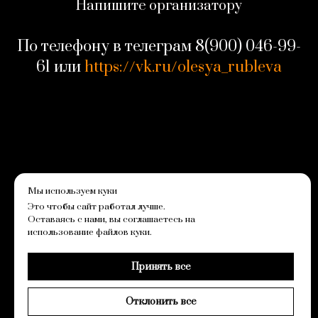
Напишите организатору
По телефону в телеграм
8(900) 046-99-
61
или
https://vk.ru/olesya_rubleva
Мы используем куки
На главную
Заказать артиста
Это чтобы сайт работал лучше.
Политика конфиденциальности
Оставаясь с нами, вы соглашаетесь на
Пользовательское соглашение
использование файлов куки.
© 2024 IMPERIALITY
Принять все
Вернуться наверх
Отклонить все