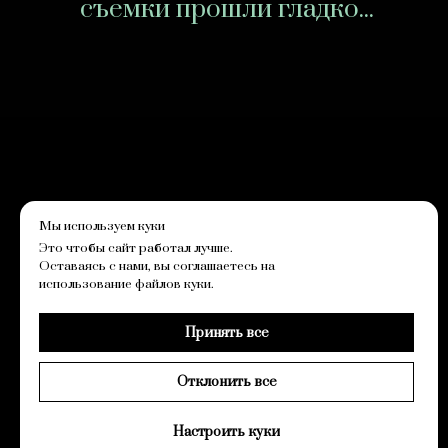
съемки прошли гладко...
Мы используем куки
На главную
Заказать артиста
Это чтобы сайт работал лучше.
Политика конфиденциальности
Оставаясь с нами, вы соглашаетесь на
Пользовательское соглашение
использование файлов куки.
© 2024 IMPERIALITY
Принять все
Вернуться наверх
Отклонить все
Настроить куки