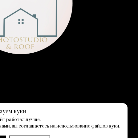
зуем куки
йт работал лучше.
ости
Вернуться наверх
нами, вы соглашаетесь на использование файлов куки.