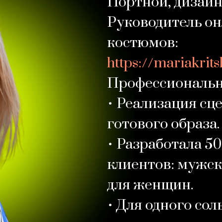
Портной, дизайн
Руководитель он
костюмов:
https://mariakrit
Профессиональн
• Реализация сц
готового образа.
• Разработала 5
клиентов: мужск
для женщин.
• Для одного сол